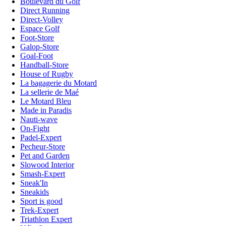
Boulevard du Golf
Direct Running
Direct-Volley
Espace Golf
Foot-Store
Galop-Store
Goal-Foot
Handball-Store
House of Rugby
La bagagerie du Motard
La sellerie de Maé
Le Motard Bleu
Made in Paradis
Nauti-wave
On-Fight
Padel-Expert
Pecheur-Store
Pet and Garden
Slowood Interior
Smash-Expert
Sneak'In
Sneakids
Sport is good
Trek-Expert
Triathlon Expert