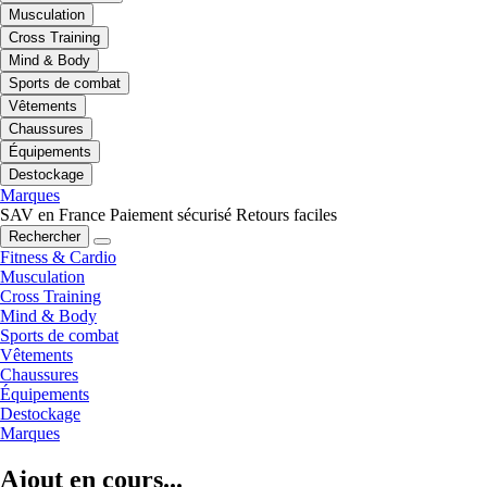
Musculation
Cross Training
Mind & Body
Sports de combat
Vêtements
Chaussures
Équipements
Destockage
Marques
SAV en France
Paiement sécurisé
Retours faciles
Rechercher
Fitness & Cardio
Musculation
Cross Training
Mind & Body
Sports de combat
Vêtements
Chaussures
Équipements
Destockage
Marques
Ajout en cours...