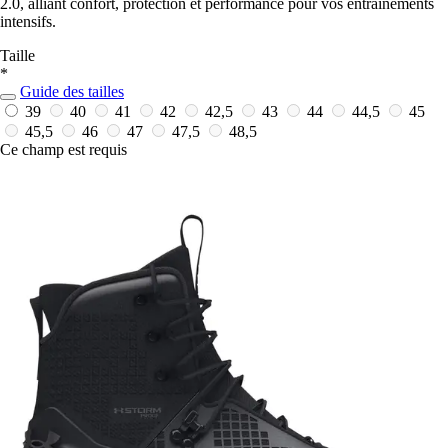
2.0, alliant confort, protection et performance pour vos entraînements
intensifs.
Taille
*
Guide des tailles
39
40
41
42
42,5
43
44
44,5
45
45,5
46
47
47,5
48,5
Ce champ est requis