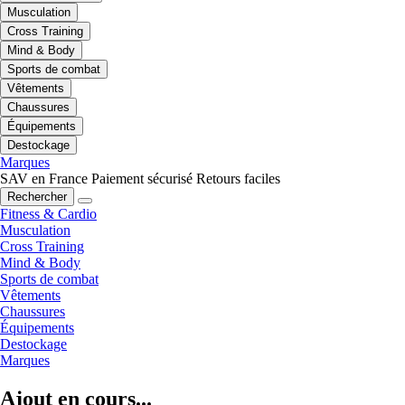
Musculation
Cross Training
Mind & Body
Sports de combat
Vêtements
Chaussures
Équipements
Destockage
Marques
SAV en France
Paiement sécurisé
Retours faciles
Rechercher
Fitness & Cardio
Musculation
Cross Training
Mind & Body
Sports de combat
Vêtements
Chaussures
Équipements
Destockage
Marques
Ajout en cours...