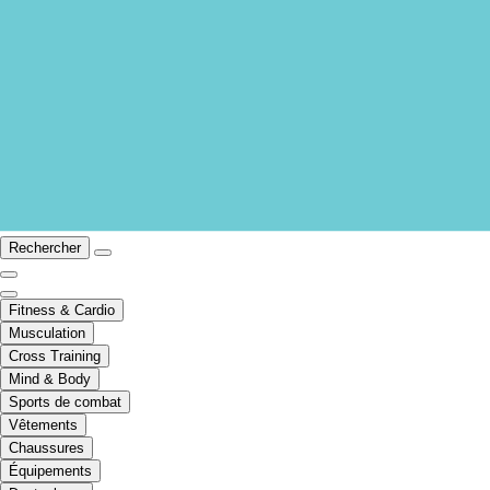
Rechercher
Fitness & Cardio
Musculation
Cross Training
Mind & Body
Sports de combat
Vêtements
Chaussures
Équipements