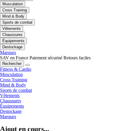
Musculation
Cross Training
Mind & Body
Sports de combat
Vêtements
Chaussures
Équipements
Destockage
Marques
SAV en France
Paiement sécurisé
Retours faciles
Rechercher
Fitness & Cardio
Musculation
Cross Training
Mind & Body
Sports de combat
Vêtements
Chaussures
Équipements
Destockage
Marques
Ajout en cours...