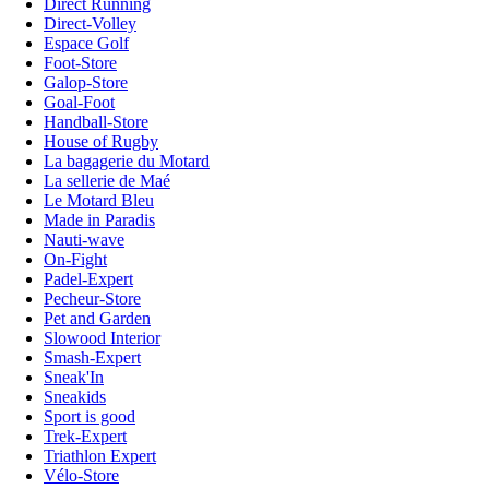
Direct Running
Direct-Volley
Espace Golf
Foot-Store
Galop-Store
Goal-Foot
Handball-Store
House of Rugby
La bagagerie du Motard
La sellerie de Maé
Le Motard Bleu
Made in Paradis
Nauti-wave
On-Fight
Padel-Expert
Pecheur-Store
Pet and Garden
Slowood Interior
Smash-Expert
Sneak'In
Sneakids
Sport is good
Trek-Expert
Triathlon Expert
Vélo-Store