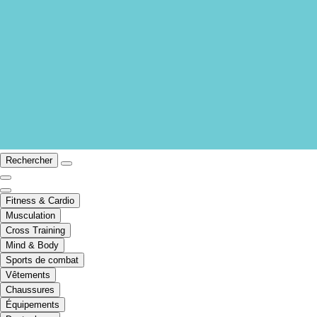
Rechercher
Fitness & Cardio
Musculation
Cross Training
Mind & Body
Sports de combat
Vêtements
Chaussures
Équipements