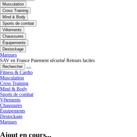
Musculation
Cross Training
Mind & Body
Sports de combat
Vêtements
Chaussures
Équipements
Destockage
Marques
SAV en France
Paiement sécurisé
Retours faciles
Rechercher
Fitness & Cardio
Musculation
Cross Training
Mind & Body
Sports de combat
Vêtements
Chaussures
Équipements
Destockage
Marques
Ajout en cours...