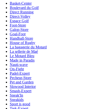
Basket-Center
Boulevard du Golf
Direct Running
Direct-Volley
Espace Golf
Foot-Store
Galop-Store
Goal-Foot
Handball-Store
House of Rugby
La bagagerie du Motard
La sellerie de Maé
Le Motard Bleu
Made in Paradis
Nauti-wave
On-Fight
Padel-Expert
Pecheur-Store
Pet and Garden
Slowood Interior
Smash-Expert
Sneak'In
Sneakids
Sport is good
Trek-Expert