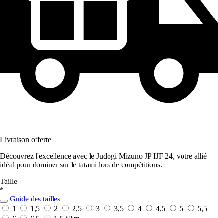
Livraison offerte
Découvrez l'excellence avec le Judogi Mizuno JP IJF 24, votre allié
idéal pour dominer sur le tatami lors de compétitions.
Taille
*
Guide des tailles
1
1,5
2
2,5
3
3,5
4
4,5
5
5,5