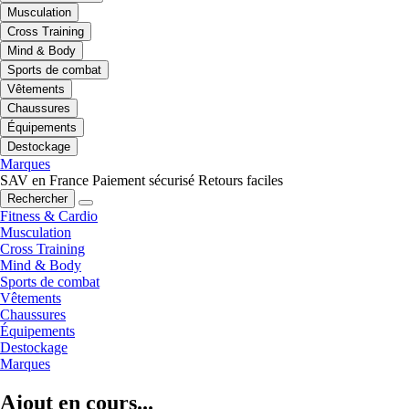
Musculation
Cross Training
Mind & Body
Sports de combat
Vêtements
Chaussures
Équipements
Destockage
Marques
SAV en France
Paiement sécurisé
Retours faciles
Rechercher
Fitness & Cardio
Musculation
Cross Training
Mind & Body
Sports de combat
Vêtements
Chaussures
Équipements
Destockage
Marques
Ajout en cours...