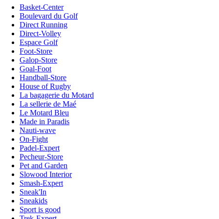
Basket-Center
Boulevard du Golf
Direct Running
Direct-Volley
Espace Golf
Foot-Store
Galop-Store
Goal-Foot
Handball-Store
House of Rugby
La bagagerie du Motard
La sellerie de Maé
Le Motard Bleu
Made in Paradis
Nauti-wave
On-Fight
Padel-Expert
Pecheur-Store
Pet and Garden
Slowood Interior
Smash-Expert
Sneak'In
Sneakids
Sport is good
Trek-Expert