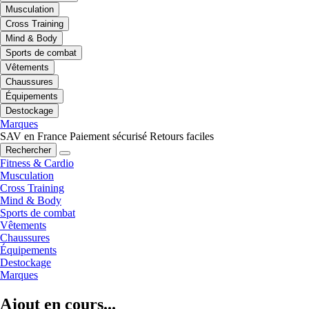
Musculation
Cross Training
Mind & Body
Sports de combat
Vêtements
Chaussures
Équipements
Destockage
Marques
SAV en France
Paiement sécurisé
Retours faciles
Rechercher
Fitness & Cardio
Musculation
Cross Training
Mind & Body
Sports de combat
Vêtements
Chaussures
Équipements
Destockage
Marques
Ajout en cours...