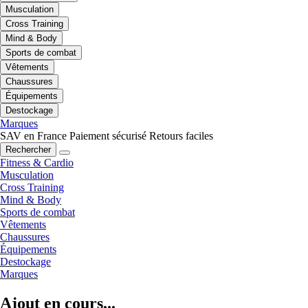
Musculation
Cross Training
Mind & Body
Sports de combat
Vêtements
Chaussures
Équipements
Destockage
Marques
SAV en France
Paiement sécurisé
Retours faciles
Rechercher
Fitness & Cardio
Musculation
Cross Training
Mind & Body
Sports de combat
Vêtements
Chaussures
Équipements
Destockage
Marques
Ajout en cours...