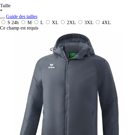
Taille
*
Guide des tailles
S
24h
M
L
XL
2XL
3XL
4XL
Ce champ est requis