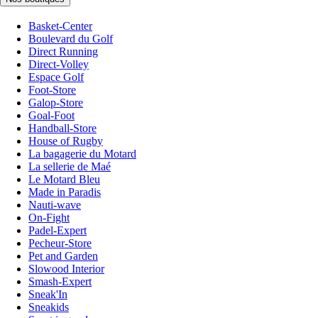
Basket-Center
Boulevard du Golf
Direct Running
Direct-Volley
Espace Golf
Foot-Store
Galop-Store
Goal-Foot
Handball-Store
House of Rugby
La bagagerie du Motard
La sellerie de Maé
Le Motard Bleu
Made in Paradis
Nauti-wave
On-Fight
Padel-Expert
Pecheur-Store
Pet and Garden
Slowood Interior
Smash-Expert
Sneak'In
Sneakids