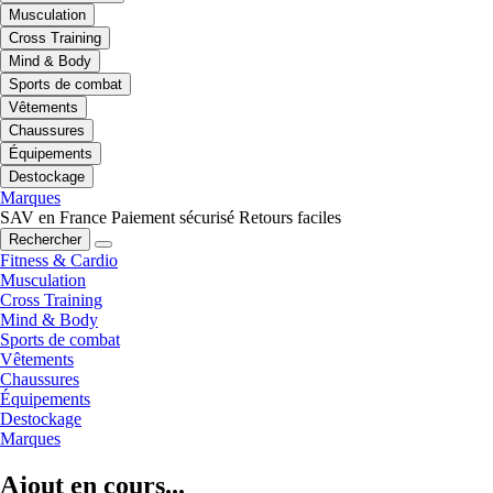
Musculation
Cross Training
Mind & Body
Sports de combat
Vêtements
Chaussures
Équipements
Destockage
Marques
SAV en France
Paiement sécurisé
Retours faciles
Rechercher
Fitness & Cardio
Musculation
Cross Training
Mind & Body
Sports de combat
Vêtements
Chaussures
Équipements
Destockage
Marques
Ajout en cours...