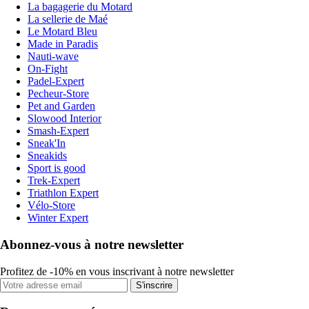
La bagagerie du Motard
La sellerie de Maé
Le Motard Bleu
Made in Paradis
Nauti-wave
On-Fight
Padel-Expert
Pecheur-Store
Pet and Garden
Slowood Interior
Smash-Expert
Sneak'In
Sneakids
Sport is good
Trek-Expert
Triathlon Expert
Vélo-Store
Winter Expert
Abonnez-vous à notre newsletter
Profitez de -10% en vous inscrivant à notre newsletter
S'inscrire