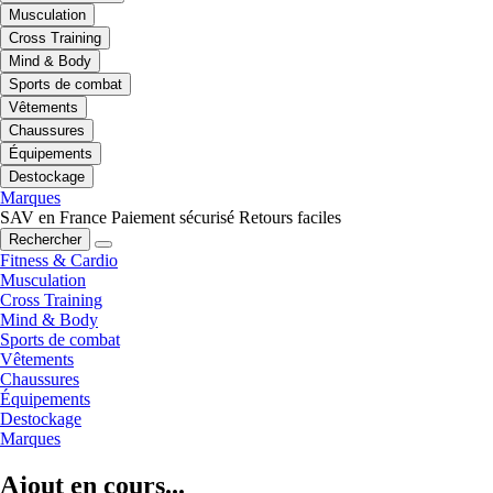
Musculation
Cross Training
Mind & Body
Sports de combat
Vêtements
Chaussures
Équipements
Destockage
Marques
SAV en France
Paiement sécurisé
Retours faciles
Rechercher
Fitness & Cardio
Musculation
Cross Training
Mind & Body
Sports de combat
Vêtements
Chaussures
Équipements
Destockage
Marques
Ajout en cours...