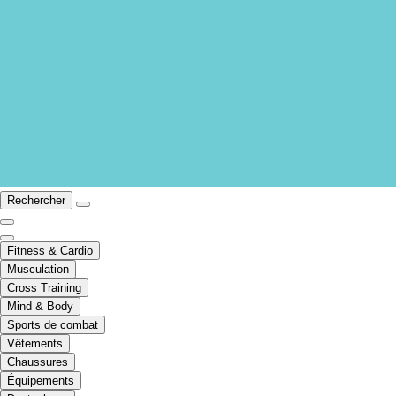
Rechercher
Fitness & Cardio
Musculation
Cross Training
Mind & Body
Sports de combat
Vêtements
Chaussures
Équipements