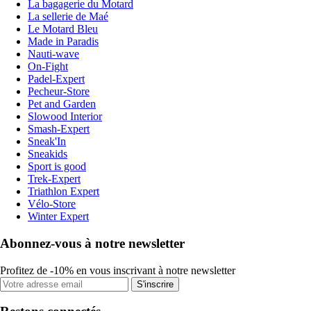
La bagagerie du Motard
La sellerie de Maé
Le Motard Bleu
Made in Paradis
Nauti-wave
On-Fight
Padel-Expert
Pecheur-Store
Pet and Garden
Slowood Interior
Smash-Expert
Sneak'In
Sneakids
Sport is good
Trek-Expert
Triathlon Expert
Vélo-Store
Winter Expert
Abonnez-vous à notre newsletter
Profitez de -10% en vous inscrivant à notre newsletter
S'inscrire