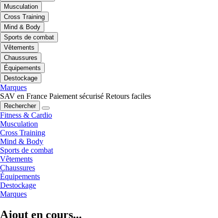
Musculation
Cross Training
Mind & Body
Sports de combat
Vêtements
Chaussures
Équipements
Destockage
Marques
SAV en France
Paiement sécurisé
Retours faciles
Rechercher
Fitness & Cardio
Musculation
Cross Training
Mind & Body
Sports de combat
Vêtements
Chaussures
Équipements
Destockage
Marques
Ajout en cours...