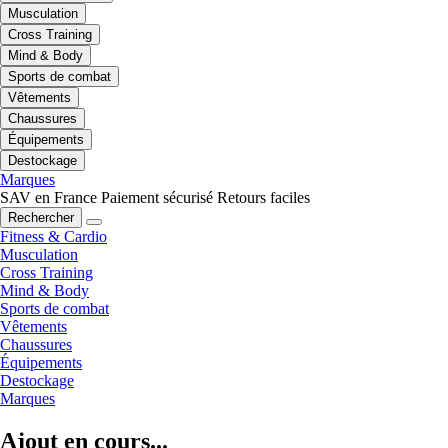
Musculation
Cross Training
Mind & Body
Sports de combat
Vêtements
Chaussures
Équipements
Destockage
Marques
SAV en France
Paiement sécurisé
Retours faciles
Rechercher
Fitness & Cardio
Musculation
Cross Training
Mind & Body
Sports de combat
Vêtements
Chaussures
Équipements
Destockage
Marques
Ajout en cours...