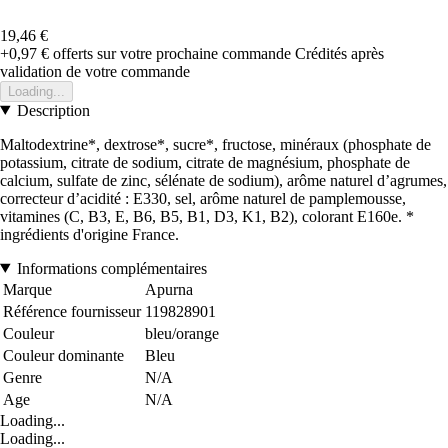
19,46 €
+0,97 €
offerts sur votre prochaine commande
Crédités après
validation de votre commande
Loading...
Description
Maltodextrine*, dextrose*, sucre*, fructose, minéraux (phosphate de
potassium, citrate de sodium, citrate de magnésium, phosphate de
calcium, sulfate de zinc, sélénate de sodium), arôme naturel d’agrumes,
correcteur d’acidité : E330, sel, arôme naturel de pamplemousse,
vitamines (C, B3, E, B6, B5, B1, D3, K1, B2), colorant E160e. *
ingrédients d'origine France.
Informations complémentaires
Marque
Apurna
Référence fournisseur
119828901
Couleur
bleu/orange
Couleur dominante
Bleu
Genre
N/A
Age
N/A
Loading...
Loading...