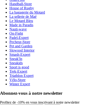
Handball-Store
House of Rugby
La bagagerie du Motard
La sellerie de Maé
Le Motard Bleu
Made in Paradis
Nauti-wave
On-Fight
Padel-Expert
Pecheur-Store
Pet and Garden
Slowood Interior
Smash-Expert
Sneak'In
Sneakids
Sport is good
Trek-Expert
Triathlon Expert
Vélo-Store
Winter Expert
Abonnez-vous à notre newsletter
Profitez de -10% en vous inscrivant à notre newsletter