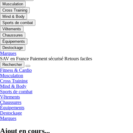
Musculation
Cross Training
Mind & Body
Sports de combat
Vêtements
Chaussures
Équipements
Destockage
Marques
SAV en France
Paiement sécurisé
Retours faciles
Rechercher
Fitness & Cardio
Musculation
Cross Training
Mind & Body
Sports de combat
Vêtements
Chaussures
Équipements
Destockage
Marques
Ajout en cours...