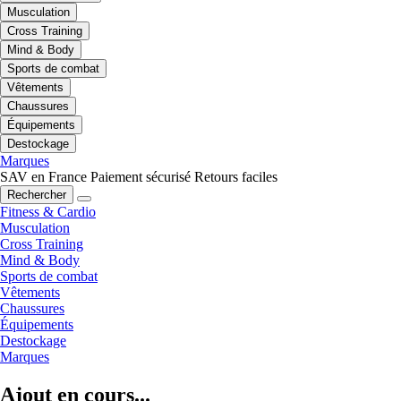
Musculation
Cross Training
Mind & Body
Sports de combat
Vêtements
Chaussures
Équipements
Destockage
Marques
SAV en France
Paiement sécurisé
Retours faciles
Rechercher
Fitness & Cardio
Musculation
Cross Training
Mind & Body
Sports de combat
Vêtements
Chaussures
Équipements
Destockage
Marques
Ajout en cours...