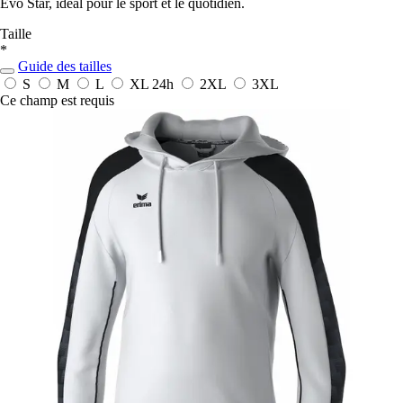
Evo Star, idéal pour le sport et le quotidien.
Taille
*
Guide des tailles
S
M
L
XL
24h
2XL
3XL
Ce champ est requis