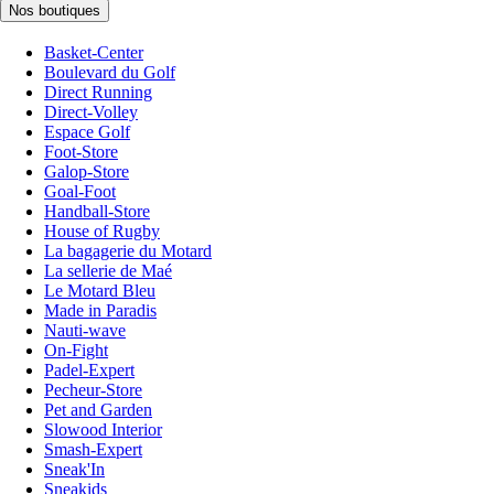
Nos boutiques
Basket-Center
Boulevard du Golf
Direct Running
Direct-Volley
Espace Golf
Foot-Store
Galop-Store
Goal-Foot
Handball-Store
House of Rugby
La bagagerie du Motard
La sellerie de Maé
Le Motard Bleu
Made in Paradis
Nauti-wave
On-Fight
Padel-Expert
Pecheur-Store
Pet and Garden
Slowood Interior
Smash-Expert
Sneak'In
Sneakids