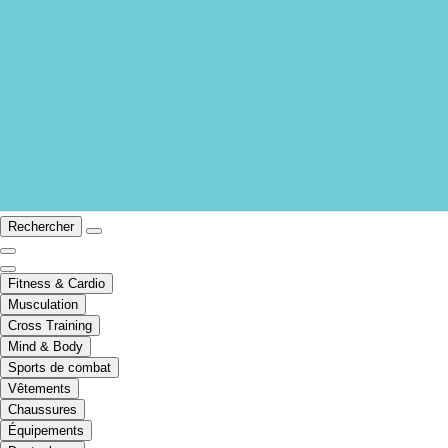
Rechercher
Fitness & Cardio
Musculation
Cross Training
Mind & Body
Sports de combat
Vêtements
Chaussures
Équipements