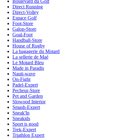
Boulevard du Golf
Direct Running
Direct-Volley
Espace Golf
Foot-Store
Galop-Store
Goal-Foot
Handball-Store
House of Rugby
La bagagerie du Motard
La sellerie de Maé
Le Motard Bleu
Made in Paradis
Nauti-wave
On-Fight
Padel-Expert
Pecheur-Store
Pet and Garden
Slowood Interior
Smash-Expert
Sneak'In
Sneakids
Sport is good
Trek-Expert
Triathlon Expert