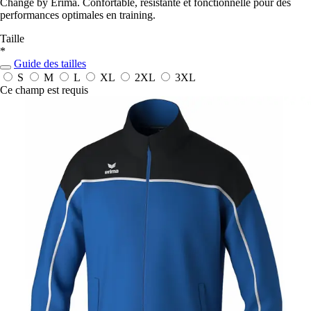
Change by Erima. Confortable, résistante et fonctionnelle pour des
performances optimales en training.
Taille
*
Guide des tailles
S
M
L
XL
2XL
3XL
Ce champ est requis