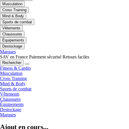
Musculation
Cross Training
Mind & Body
Sports de combat
Vêtements
Chaussures
Équipements
Destockage
Marques
SAV en France
Paiement sécurisé
Retours faciles
Rechercher
Fitness & Cardio
Musculation
Cross Training
Mind & Body
Sports de combat
Vêtements
Chaussures
Équipements
Destockage
Marques
Ajout en cours...