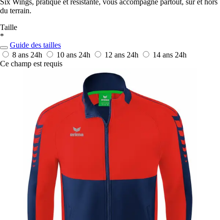
Six Wings, pratique et résistante, vous accompagne partout, sur et hors
du terrain.
Taille
*
Guide des tailles
8 ans
24h
10 ans
24h
12 ans
24h
14 ans
24h
Ce champ est requis