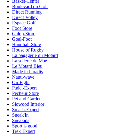
Basket-Center
Boulevard du Golf
Direct Running
Direct-Volley
Espace Golf
Foot-Store
Galop-Store
Goal-Foot
Handball-Store
House of Rugby
La bagagerie du Motard
La sellerie de Maé
Le Motard Bleu
Made in Paradis
Nauti-wave
On-Fight
Padel-Expert
Pecheur-Store
Pet and Garden
Slowood Interior
Smash-Expert
Sneak'In
Sneakids
Sport is good
Trek-Expert