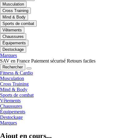
Musculation
Cross Training
Mind & Body
Sports de combat
Vêtements
Chaussures
Équipements
Destockage
Marques
SAV en France
Paiement sécurisé
Retours faciles
Rechercher
Fitness & Cardio
Musculation
Cross Training
Mind & Body
Sports de combat
Vêtements
Chaussures
Équipements
Destockage
Marques
Ajout en cours...