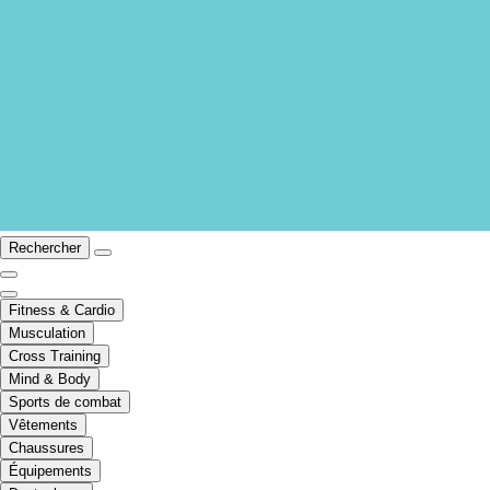
Rechercher
Fitness & Cardio
Musculation
Cross Training
Mind & Body
Sports de combat
Vêtements
Chaussures
Équipements