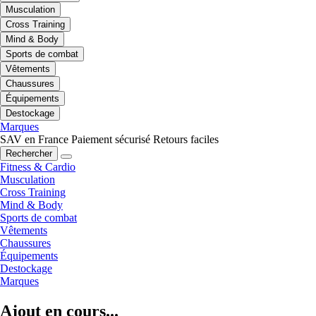
Musculation
Cross Training
Mind & Body
Sports de combat
Vêtements
Chaussures
Équipements
Destockage
Marques
SAV en France
Paiement sécurisé
Retours faciles
Rechercher
Fitness & Cardio
Musculation
Cross Training
Mind & Body
Sports de combat
Vêtements
Chaussures
Équipements
Destockage
Marques
Ajout en cours...