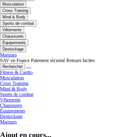
Musculation
Cross Training
Mind & Body
Sports de combat
Vêtements
Chaussures
Équipements
Destockage
Marques
SAV en France
Paiement sécurisé
Retours faciles
Rechercher
Fitness & Cardio
Musculation
Cross Training
Mind & Body
Sports de combat
Vêtements
Chaussures
Équipements
Destockage
Marques
Ajout en cours...