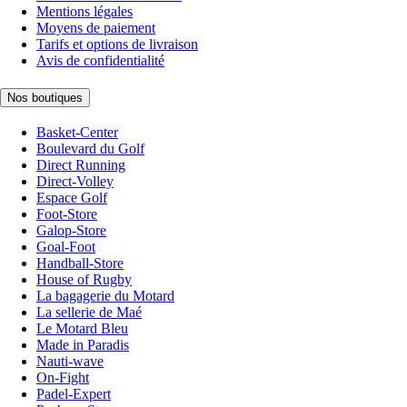
Mentions légales
Moyens de paiement
Tarifs et options de livraison
Avis de confidentialité
Nos boutiques
Basket-Center
Boulevard du Golf
Direct Running
Direct-Volley
Espace Golf
Foot-Store
Galop-Store
Goal-Foot
Handball-Store
House of Rugby
La bagagerie du Motard
La sellerie de Maé
Le Motard Bleu
Made in Paradis
Nauti-wave
On-Fight
Padel-Expert