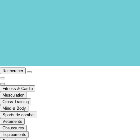
Rechercher
Fitness & Cardio
Musculation
Cross Training
Mind & Body
Sports de combat
Vêtements
Chaussures
Équipements