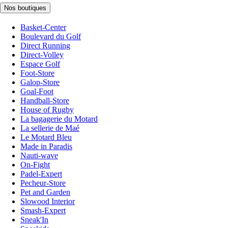
Nos boutiques
Basket-Center
Boulevard du Golf
Direct Running
Direct-Volley
Espace Golf
Foot-Store
Galop-Store
Goal-Foot
Handball-Store
House of Rugby
La bagagerie du Motard
La sellerie de Maé
Le Motard Bleu
Made in Paradis
Nauti-wave
On-Fight
Padel-Expert
Pecheur-Store
Pet and Garden
Slowood Interior
Smash-Expert
Sneak'In