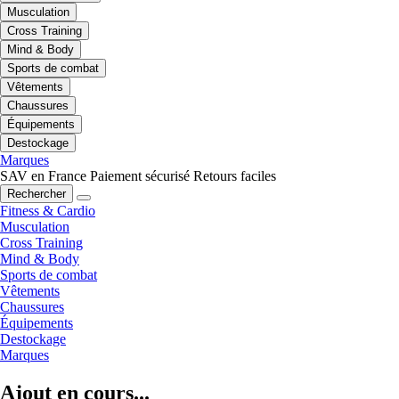
Musculation
Cross Training
Mind & Body
Sports de combat
Vêtements
Chaussures
Équipements
Destockage
Marques
SAV en France
Paiement sécurisé
Retours faciles
Rechercher
Fitness & Cardio
Musculation
Cross Training
Mind & Body
Sports de combat
Vêtements
Chaussures
Équipements
Destockage
Marques
Ajout en cours...