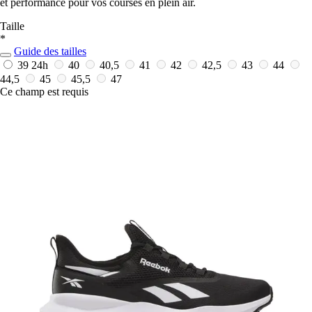
et performance pour vos courses en plein air.
Taille
*
Guide des tailles
39
24h
40
40,5
41
42
42,5
43
44
44,5
45
45,5
47
Ce champ est requis