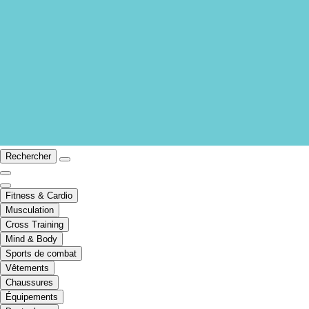
Rechercher
Fitness & Cardio
Musculation
Cross Training
Mind & Body
Sports de combat
Vêtements
Chaussures
Équipements