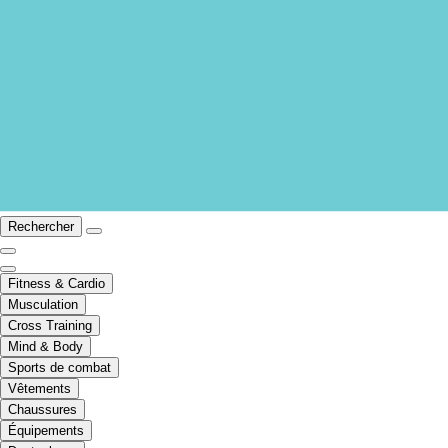
Rechercher
Fitness & Cardio
Musculation
Cross Training
Mind & Body
Sports de combat
Vêtements
Chaussures
Équipements