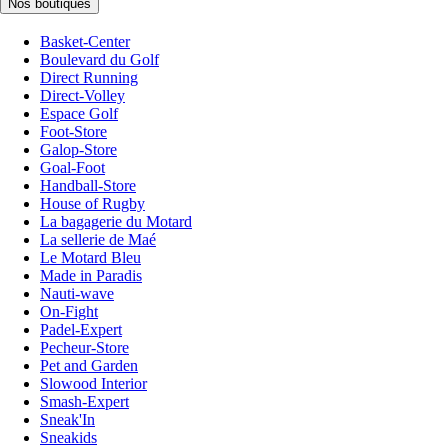
Nos boutiques
Basket-Center
Boulevard du Golf
Direct Running
Direct-Volley
Espace Golf
Foot-Store
Galop-Store
Goal-Foot
Handball-Store
House of Rugby
La bagagerie du Motard
La sellerie de Maé
Le Motard Bleu
Made in Paradis
Nauti-wave
On-Fight
Padel-Expert
Pecheur-Store
Pet and Garden
Slowood Interior
Smash-Expert
Sneak'In
Sneakids