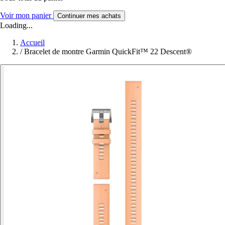
Voir mon panier
Continuer mes achats
Loading...
Accueil
/
Bracelet de montre Garmin QuickFit™ 22 Descent®