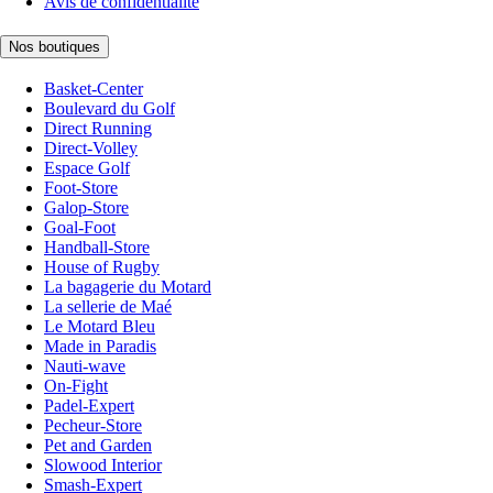
Avis de confidentialité
Nos boutiques
Basket-Center
Boulevard du Golf
Direct Running
Direct-Volley
Espace Golf
Foot-Store
Galop-Store
Goal-Foot
Handball-Store
House of Rugby
La bagagerie du Motard
La sellerie de Maé
Le Motard Bleu
Made in Paradis
Nauti-wave
On-Fight
Padel-Expert
Pecheur-Store
Pet and Garden
Slowood Interior
Smash-Expert