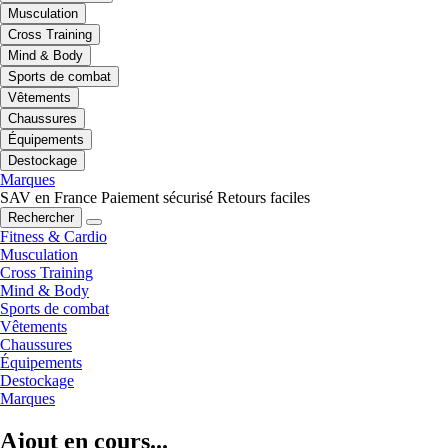
Musculation
Cross Training
Mind & Body
Sports de combat
Vêtements
Chaussures
Équipements
Destockage
Marques
SAV en France
Paiement sécurisé
Retours faciles
Rechercher
Fitness & Cardio
Musculation
Cross Training
Mind & Body
Sports de combat
Vêtements
Chaussures
Équipements
Destockage
Marques
Ajout en cours...