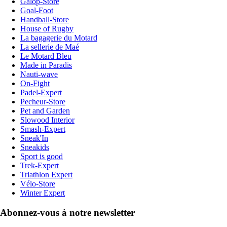
Galop-Store
Goal-Foot
Handball-Store
House of Rugby
La bagagerie du Motard
La sellerie de Maé
Le Motard Bleu
Made in Paradis
Nauti-wave
On-Fight
Padel-Expert
Pecheur-Store
Pet and Garden
Slowood Interior
Smash-Expert
Sneak'In
Sneakids
Sport is good
Trek-Expert
Triathlon Expert
Vélo-Store
Winter Expert
Abonnez-vous à notre newsletter