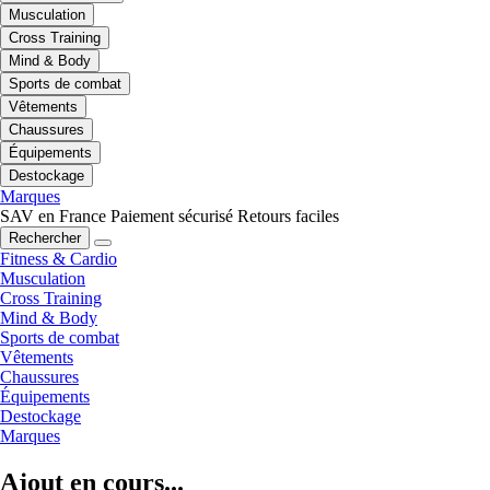
Musculation
Cross Training
Mind & Body
Sports de combat
Vêtements
Chaussures
Équipements
Destockage
Marques
SAV en France
Paiement sécurisé
Retours faciles
Rechercher
Fitness & Cardio
Musculation
Cross Training
Mind & Body
Sports de combat
Vêtements
Chaussures
Équipements
Destockage
Marques
Ajout en cours...