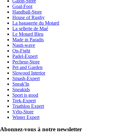
Galop-Store
Goal-Foot
Handball-Store
House of Rugby
La bagagerie du Motard
La sellerie de Maé
Le Motard Bleu
Made in Paradis
Nauti-wave
On-Fight
Padel-Expert
Pecheur-Store
Pet and Garden
Slowood Interior
Smash-Expert
Sneak'In
Sneakids
Sport is good
Trek-Expert
Triathlon Expert
Vélo-Store
Winter Expert
Abonnez-vous à notre newsletter