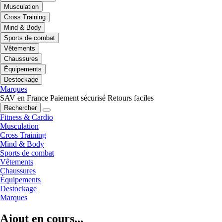
Musculation
Cross Training
Mind & Body
Sports de combat
Vêtements
Chaussures
Équipements
Destockage
Marques
SAV en France
Paiement sécurisé
Retours faciles
Rechercher
Fitness & Cardio
Musculation
Cross Training
Mind & Body
Sports de combat
Vêtements
Chaussures
Équipements
Destockage
Marques
Ajout en cours...