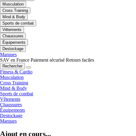
Musculation
Cross Training
Mind & Body
Sports de combat
Vêtements
Chaussures
Équipements
Destockage
Marques
SAV en France
Paiement sécurisé
Retours faciles
Rechercher
Fitness & Cardio
Musculation
Cross Training
Mind & Body
Sports de combat
Vêtements
Chaussures
Équipements
Destockage
Marques
Ajout en cours...