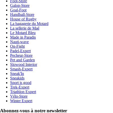
Foot-Store
Galop-Store
Goal-Foot
Handball-Store
House of Rugby
La bagagerie du Motard
La sellerie de Maé
Le Motard Bleu
Made in Paradis
Nauti-wave
On-Fight
Padel-Expert
Pecheur-Store
Pet and Garden
Slowood Interior
Smash-Expert
Sneak'In
Sneakids
Sport is good
Trek-Expert
Triathlon Expert
Vélo-Store
Winter Expert
Abonnez-vous à notre newsletter