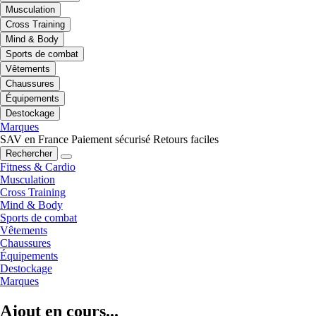
Musculation
Cross Training
Mind & Body
Sports de combat
Vêtements
Chaussures
Équipements
Destockage
Marques
SAV en France
Paiement sécurisé
Retours faciles
Rechercher
Fitness & Cardio
Musculation
Cross Training
Mind & Body
Sports de combat
Vêtements
Chaussures
Équipements
Destockage
Marques
Ajout en cours...