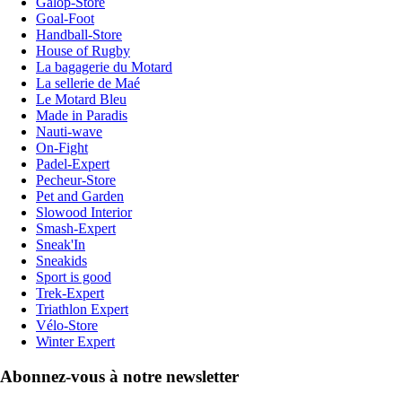
Galop-Store
Goal-Foot
Handball-Store
House of Rugby
La bagagerie du Motard
La sellerie de Maé
Le Motard Bleu
Made in Paradis
Nauti-wave
On-Fight
Padel-Expert
Pecheur-Store
Pet and Garden
Slowood Interior
Smash-Expert
Sneak'In
Sneakids
Sport is good
Trek-Expert
Triathlon Expert
Vélo-Store
Winter Expert
Abonnez-vous à notre newsletter