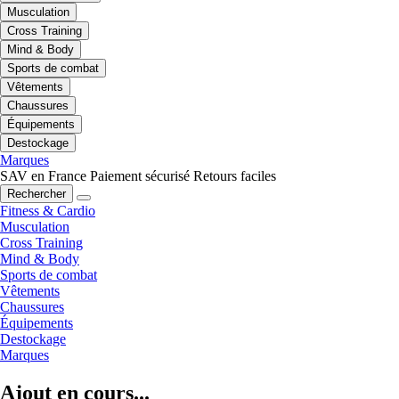
Musculation
Cross Training
Mind & Body
Sports de combat
Vêtements
Chaussures
Équipements
Destockage
Marques
SAV en France
Paiement sécurisé
Retours faciles
Rechercher
Fitness & Cardio
Musculation
Cross Training
Mind & Body
Sports de combat
Vêtements
Chaussures
Équipements
Destockage
Marques
Ajout en cours...