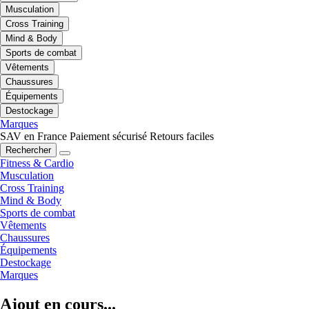
Musculation
Cross Training
Mind & Body
Sports de combat
Vêtements
Chaussures
Équipements
Destockage
Marques
SAV en France
Paiement sécurisé
Retours faciles
Rechercher
Fitness & Cardio
Musculation
Cross Training
Mind & Body
Sports de combat
Vêtements
Chaussures
Équipements
Destockage
Marques
Ajout en cours...