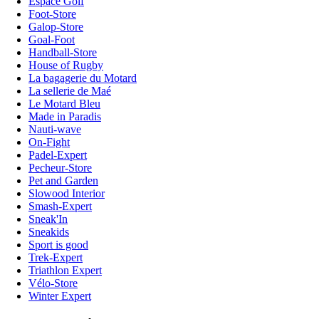
Espace Golf
Foot-Store
Galop-Store
Goal-Foot
Handball-Store
House of Rugby
La bagagerie du Motard
La sellerie de Maé
Le Motard Bleu
Made in Paradis
Nauti-wave
On-Fight
Padel-Expert
Pecheur-Store
Pet and Garden
Slowood Interior
Smash-Expert
Sneak'In
Sneakids
Sport is good
Trek-Expert
Triathlon Expert
Vélo-Store
Winter Expert