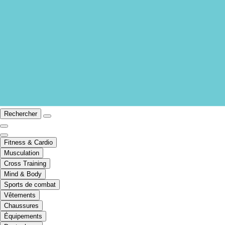
Rechercher
Fitness & Cardio
Musculation
Cross Training
Mind & Body
Sports de combat
Vêtements
Chaussures
Équipements