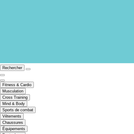
Rechercher
Fitness & Cardio
Musculation
Cross Training
Mind & Body
Sports de combat
Vêtements
Chaussures
Équipements