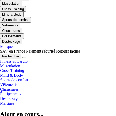
Musculation
Cross Training
Mind & Body
Sports de combat
Vêtements
Chaussures
Équipements
Destockage
Marques
SAV en France
Paiement sécurisé
Retours faciles
Rechercher
Fitness & Cardio
Musculation
Cross Training
Mind & Body
Sports de combat
Vêtements
Chaussures
Équipements
Destockage
Marques
Ajout en cours...