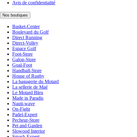
Avis de confidentialité
Nos boutiques
Basket-Center
Boulevard du Golf
Direct Running
Direct-Volley
Espace Golf
Foot-Store
Galop-Store
Goal-Foot
Handball-Store
House of Rugby
La bagagerie du Motard
La sellerie de Maé
Le Motard Bleu
Made in Paradis
Nauti-wave
On-Fight
Padel-Expert
Pecheur-Store
Pet and Garden
Slowood Interior
Smash-Expert