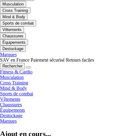
Musculation
Cross Training
Mind & Body
Sports de combat
Vêtements
Chaussures
Équipements
Destockage
Marques
SAV en France
Paiement sécurisé
Retours faciles
Rechercher
Fitness & Cardio
Musculation
Cross Training
Mind & Body
Sports de combat
Vêtements
Chaussures
Équipements
Destockage
Marques
Ajout en cours...