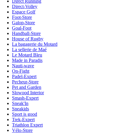
Direct Running
Direct-Volley
Espace Golf
Foot-Store
Galop-Store
Goal-Foot
Handball-Store
House of Rugby
La bagagerie du Motard
La sellerie de Maé
Le Motard Bleu
Made in Paradis
Nauti-wave
On-Fight
Padel-Expert
Pecheur-Store
Pet and Garden
Slowood Interior
Smash-Expert
Sneak'In
Sneakids
Sport is good
Trek-Expert
Triathlon Expert
Vélo-Store