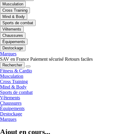
Musculation
Cross Training
Mind & Body
Sports de combat
Vêtements
Chaussures
Équipements
Destockage
Marques
SAV en France
Paiement sécurisé
Retours faciles
Rechercher
Fitness & Cardio
Musculation
Cross Training
Mind & Body
Sports de combat
Vêtements
Chaussures
Équipements
Destockage
Marques
Ajout en cours...