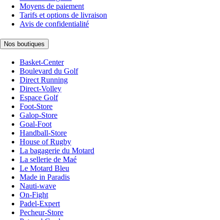
Moyens de paiement
Tarifs et options de livraison
Avis de confidentialité
Nos boutiques
Basket-Center
Boulevard du Golf
Direct Running
Direct-Volley
Espace Golf
Foot-Store
Galop-Store
Goal-Foot
Handball-Store
House of Rugby
La bagagerie du Motard
La sellerie de Maé
Le Motard Bleu
Made in Paradis
Nauti-wave
On-Fight
Padel-Expert
Pecheur-Store