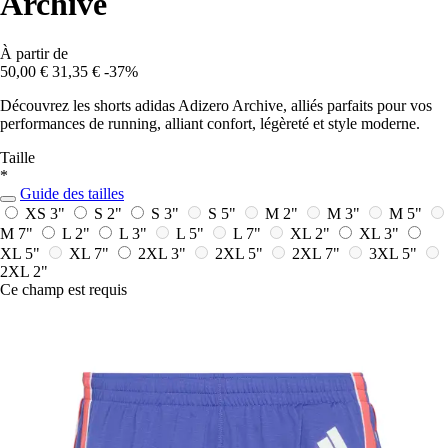
Archive
À partir de
50,00 €
31,35 €
-37%
Découvrez les shorts adidas Adizero Archive, alliés parfaits pour vos
performances de running, alliant confort, légèreté et style moderne.
Taille
*
Guide des tailles
XS 3"
S 2"
S 3"
S 5"
M 2"
M 3"
M 5"
M 7"
L 2"
L 3"
L 5"
L 7"
XL 2"
XL 3"
XL 5"
XL 7"
2XL 3"
2XL 5"
2XL 7"
3XL 5"
2XL 2"
Ce champ est requis