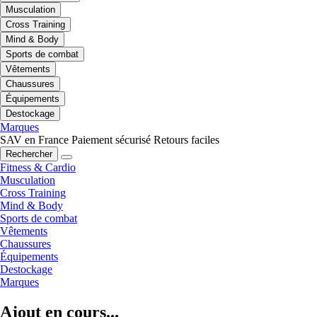
Musculation
Cross Training
Mind & Body
Sports de combat
Vêtements
Chaussures
Équipements
Destockage
Marques
SAV en France
Paiement sécurisé
Retours faciles
Rechercher
Fitness & Cardio
Musculation
Cross Training
Mind & Body
Sports de combat
Vêtements
Chaussures
Équipements
Destockage
Marques
Ajout en cours...