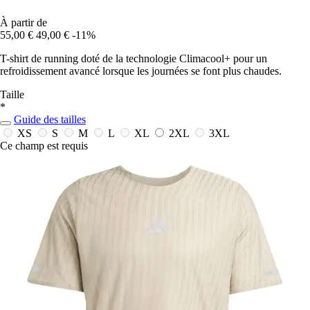
À partir de
55,00 €
49,00 €
-11%
T-shirt de running doté de la technologie Climacool+ pour un
refroidissement avancé lorsque les journées se font plus chaudes.
Taille
*
Guide des tailles
XS
S
M
L
XL
2XL
3XL
Ce champ est requis