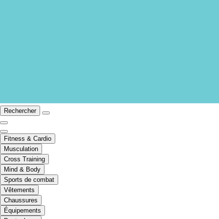
Rechercher
Fitness & Cardio
Musculation
Cross Training
Mind & Body
Sports de combat
Vêtements
Chaussures
Équipements