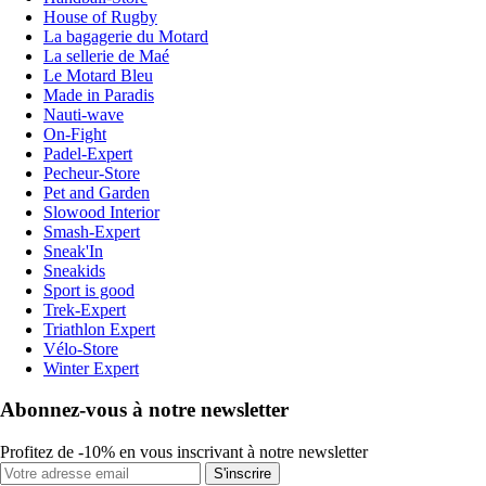
House of Rugby
La bagagerie du Motard
La sellerie de Maé
Le Motard Bleu
Made in Paradis
Nauti-wave
On-Fight
Padel-Expert
Pecheur-Store
Pet and Garden
Slowood Interior
Smash-Expert
Sneak'In
Sneakids
Sport is good
Trek-Expert
Triathlon Expert
Vélo-Store
Winter Expert
Abonnez-vous à notre newsletter
Profitez de -10% en vous inscrivant à notre newsletter
S'inscrire