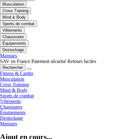
Musculation
Cross Training
Mind & Body
Sports de combat
Vêtements
Chaussures
Équipements
Destockage
Marques
SAV en France
Paiement sécurisé
Retours faciles
Rechercher
Fitness & Cardio
Musculation
Cross Training
Mind & Body
Sports de combat
Vêtements
Chaussures
Équipements
Destockage
Marques
Ajout en cours...