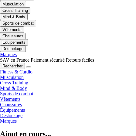
Musculation
Cross Training
Mind & Body
Sports de combat
Vêtements
Chaussures
Équipements
Destockage
Marques
SAV en France
Paiement sécurisé
Retours faciles
Rechercher
Fitness & Cardio
Musculation
Cross Training
Mind & Body
Sports de combat
Vêtements
Chaussures
Équipements
Destockage
Marques
Ajout en cours...