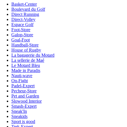
Basket-Center
Boulevard du Golf
Direct Running
Direct-Volley
Espace Golf
Foot-Store
Galop-Store
Goal-Foot
Handball-Store
House of Rugby
La bagagerie du Motard
La sellerie de Maé
Le Motard Bleu
Made in Paradis
Nauti-wave
On-Fight
Padel-Expert
Pecheur-Store
Pet and Garden
Slowood Interior
Smash-Expert
Sneak'In
Sneakids
Sport is good
Trek-Expert