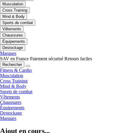
Musculation
Cross Training
Mind & Body
Sports de combat
Vêtements
Chaussures
Équipements
Destockage
Marques
SAV en France
Paiement sécurisé
Retours faciles
Rechercher
Fitness & Cardio
Musculation
Cross Training
Mind & Body
Sports de combat
Vêtements
Chaussures
Équipements
Destockage
Marques
Ajout en cours...