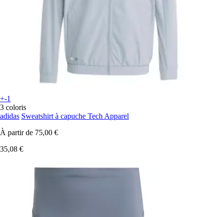
+-1
3 coloris
adidas
Sweatshirt à capuche Tech Apparel
À partir de
75,00 €
35,08 €