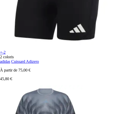
+-2
2 coloris
adidas
Cuissard Adizero
À partir de
75,00 €
45,80 €