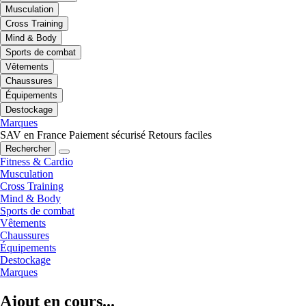
Musculation
Cross Training
Mind & Body
Sports de combat
Vêtements
Chaussures
Équipements
Destockage
Marques
SAV en France
Paiement sécurisé
Retours faciles
Rechercher
Fitness & Cardio
Musculation
Cross Training
Mind & Body
Sports de combat
Vêtements
Chaussures
Équipements
Destockage
Marques
Ajout en cours...