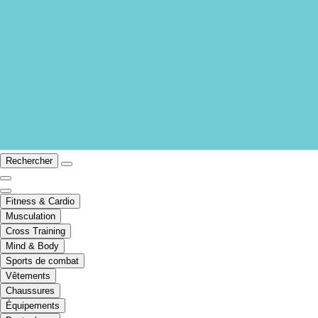
Rechercher
Fitness & Cardio
Musculation
Cross Training
Mind & Body
Sports de combat
Vêtements
Chaussures
Équipements