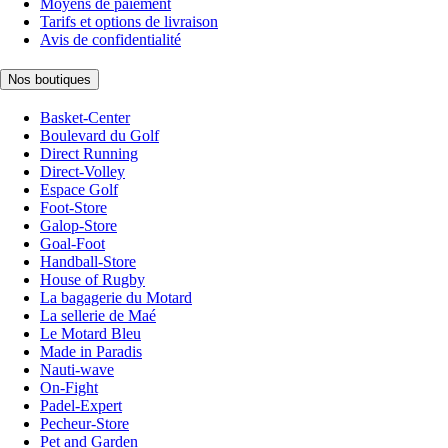
Moyens de paiement
Tarifs et options de livraison
Avis de confidentialité
Nos boutiques
Basket-Center
Boulevard du Golf
Direct Running
Direct-Volley
Espace Golf
Foot-Store
Galop-Store
Goal-Foot
Handball-Store
House of Rugby
La bagagerie du Motard
La sellerie de Maé
Le Motard Bleu
Made in Paradis
Nauti-wave
On-Fight
Padel-Expert
Pecheur-Store
Pet and Garden