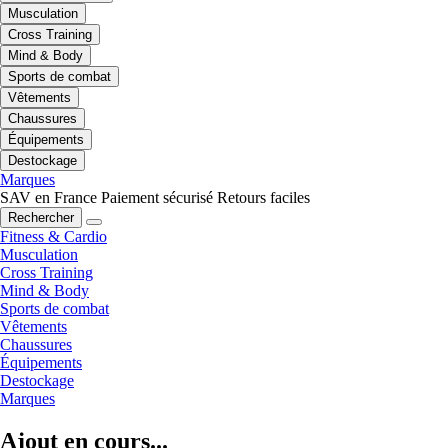
Musculation
Cross Training
Mind & Body
Sports de combat
Vêtements
Chaussures
Équipements
Destockage
Marques
SAV en France
Paiement sécurisé
Retours faciles
Rechercher
Fitness & Cardio
Musculation
Cross Training
Mind & Body
Sports de combat
Vêtements
Chaussures
Équipements
Destockage
Marques
Ajout en cours...