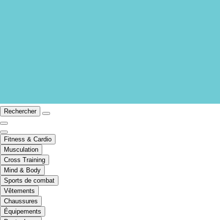
Rechercher
Fitness & Cardio
Musculation
Cross Training
Mind & Body
Sports de combat
Vêtements
Chaussures
Équipements