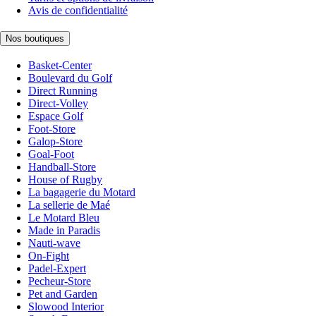
Avis de confidentialité
Nos boutiques
Basket-Center
Boulevard du Golf
Direct Running
Direct-Volley
Espace Golf
Foot-Store
Galop-Store
Goal-Foot
Handball-Store
House of Rugby
La bagagerie du Motard
La sellerie de Maé
Le Motard Bleu
Made in Paradis
Nauti-wave
On-Fight
Padel-Expert
Pecheur-Store
Pet and Garden
Slowood Interior