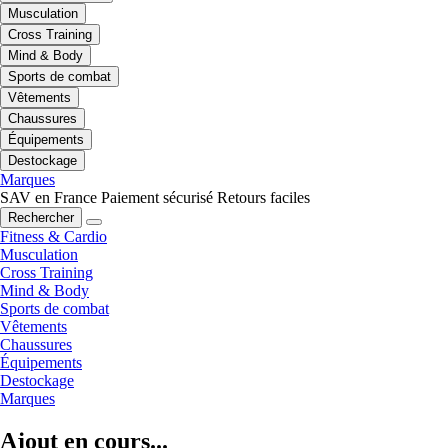
Musculation
Cross Training
Mind & Body
Sports de combat
Vêtements
Chaussures
Équipements
Destockage
Marques
SAV en France
Paiement sécurisé
Retours faciles
Rechercher
Fitness & Cardio
Musculation
Cross Training
Mind & Body
Sports de combat
Vêtements
Chaussures
Équipements
Destockage
Marques
Ajout en cours...